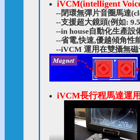
iVCM(intelligent Voic
--閉環無彈片音圈馬達(close
--支援超大鏡頭(例如: 9.5*
--in house自動化生
--省電,快速,優越傾角性
--iVCM 運用在雙攝無
iVCM長行程馬達運