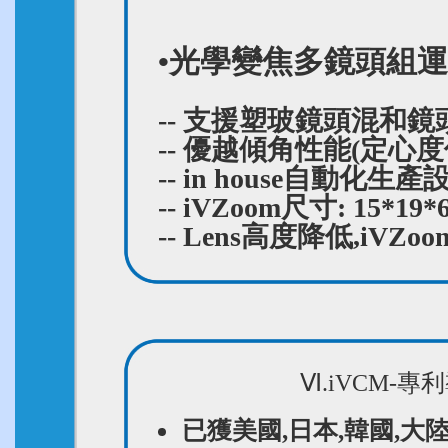
•光學變焦多鏡頭組
-- 支援塑玻鏡頭混和鏡
-- 優越傾角性能(定心度
-- in house自動化
-- iVZoom尺寸: 15*19
-- Lens高度降低,iV
Ⅵ.iVCM-
已獲美國,日本,韓國,大